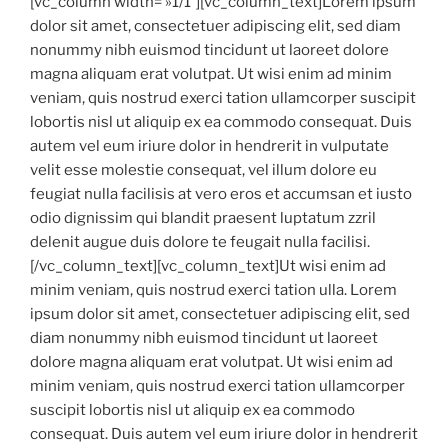
[vc_column width= »1/1″][vc_column_text]Lorem ipsum
dolor sit amet, consectetuer adipiscing elit, sed diam
nonummy nibh euismod tincidunt ut laoreet dolore
magna aliquam erat volutpat. Ut wisi enim ad minim
veniam, quis nostrud exerci tation ullamcorper suscipit
lobortis nisl ut aliquip ex ea commodo consequat. Duis
autem vel eum iriure dolor in hendrerit in vulputate
velit esse molestie consequat, vel illum dolore eu
feugiat nulla facilisis at vero eros et accumsan et iusto
odio dignissim qui blandit praesent luptatum zzril
delenit augue duis dolore te feugait nulla facilisi.
[/vc_column_text][vc_column_text]Ut wisi enim ad
minim veniam, quis nostrud exerci tation ulla. Lorem
ipsum dolor sit amet, consectetuer adipiscing elit, sed
diam nonummy nibh euismod tincidunt ut laoreet
dolore magna aliquam erat volutpat. Ut wisi enim ad
minim veniam, quis nostrud exerci tation ullamcorper
suscipit lobortis nisl ut aliquip ex ea commodo
consequat. Duis autem vel eum iriure dolor in hendrerit