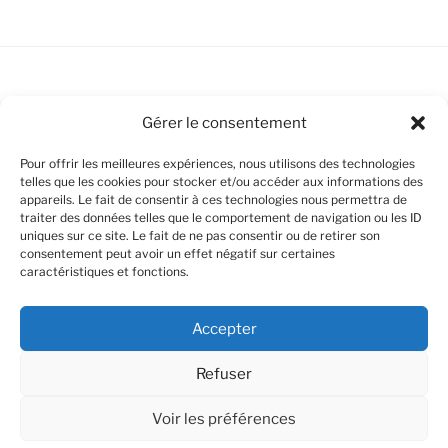
Bankiiiz Editions / Cool and Fresh Games
Gérer le consentement
Pour offrir les meilleures expériences, nous utilisons des technologies
telles que les cookies pour stocker et/ou accéder aux informations des
appareils. Le fait de consentir à ces technologies nous permettra de
Politique de cookies (UE)
traiter des données telles que le comportement de navigation ou les ID
uniques sur ce site. Le fait de ne pas consentir ou de retirer son
consentement peut avoir un effet négatif sur certaines
Avertissements Légaux
caractéristiques et fonctions.
Mentions Légales (Impressum)
Accepter
Déclaration de Confidentialité
Refuser
Voir les préférences
Fièrement propulsé par WordPress