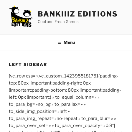
Aller
au
BANKIIIZ EDITIONS
contenu
Cool and Fresh Games
principal
Menu
LEFT SIDEBAR
[vc_row css= ».vc_custom_1423955181751{padding-
top: 80px !important;padding-right: 0px
!important;padding-bottom: 80px !important;padding-
left: 0px !important;} » to_equal_column= » »
to_para_bg= »no_bg » to_parallax= » »
to_side_img_position= »left »
to_para_img_repeat= »no-repeat » to_para_blur= » »
to_para_over_set= » » to_para_over_opacity= »0.8″]