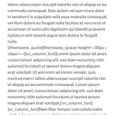
tation ullamcorper suscipit lobortis nisl ut aliquip ex ea
commodo consequat. Duis autem vel eum iriure dolor
in hendrerit in vulputate velit esse molestie consequat,
vel illum dolore eu feugiat nulla facilisis at vero eros et
accumsan et iusto odio dignissim qui blandit praesent
luptatum zzril delenit augue duis dolore te feugait
nulla.
[/themeone_quote][themeone_spacer height= »30px »
class= » »][vc_column_text]Lorem ipsum dolor sit amet,
consectetuer adipiscing elit, sed diam nonummy nibh
euismod tincidunt ut laoreet dolore magna aliquam
erat volutpat. Ut wisi enim ad minim veniam, quis
nostrud exerci tation ullamcorper suscipit lobortis nisl
ut aliquip ex ea commodo consequat. Lorem ipsum
dolor sit amet, consectetuer adipiscing elit, sed diam
nonummy nibh euismod tincidunt ut laoreet dolore
magna aliquam erat volutpat.[/vc_column_text]
[vc_column_text]Nam liber tempor cum soluta nobis