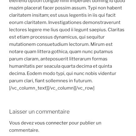
eleifend option congue nihil imperdiet doming id quod
mazim placerat facer possim assum. Typi non habent
claritatem insitam; est usus legentis in iis qui facit
eorum claritatem. Investigationes demonstraverunt
lectores legere me lius quod ii legunt saepius. Claritas
est etiam processus dynamicus, qui sequitur
mutationem consuetudium lectorum. Mirum est
notare quam littera gothica, quam nunc putamus
parum claram, anteposuerit litterarum formas
humanitatis per seacula quarta decima et quinta
decima. Eodem modo typi, qui nunc nobis videntur
parum clari, fiant sollemnes in futurum.
[/vc_column_text][/vc_column][/vc_row]
Laisser un commentaire
Vous devez
vous connecter
pour publier un
commentaire.