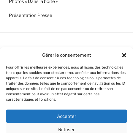
Photos « Dans la boite »
Présentation Presse
Bankiiiz Editions / Cool and Fresh Games
Gérer le consentement
Pour offrir les meilleures expériences, nous utilisons des technologies
telles que les cookies pour stocker et/ou accéder aux informations des
appareils. Le fait de consentir à ces technologies nous permettra de
Politique de cookies (UE)
traiter des données telles que le comportement de navigation ou les ID
uniques sur ce site. Le fait de ne pas consentir ou de retirer son
consentement peut avoir un effet négatif sur certaines
Avertissements Légaux
caractéristiques et fonctions.
Mentions Légales (Impressum)
Accepter
Déclaration de Confidentialité
Refuser